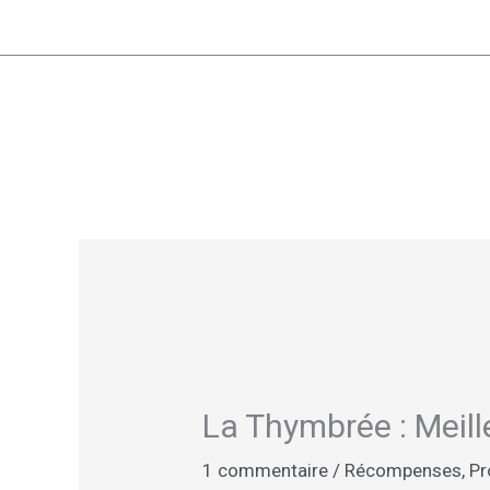
Aller
au
contenu
La Thymbrée : Meil
1 commentaire
/
Récompenses
,
Pr